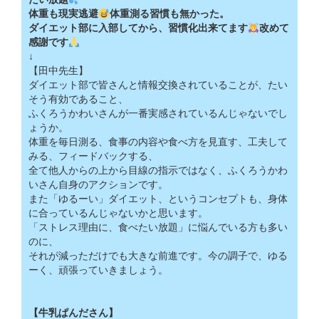
体重も現実逃避
体重測る習慣も無かった。
ダイエット部に入部してから、習慣化出来てます
改めて
感謝です
↓
【田中先生】
ダイエット部で皆さんと情報交換されていることが、たい
そう有効であること、
ふくろうかわいさんが一番実感されているんじゃないでし
ょうか。
体重を毎日測る、食事の内容や食べ方を見直す、工夫して
みる、フィードバックする、
全て他人からの上から目線の指示ではなく、ふくろうかわ
いさん自身のアクションです。
また「ゆるーい」ダイエット、というコンセプトも、身体
に合っているんじゃないかと思います。
「ストレス理由に、食べたい放題」に悩んでいる方も多い
のに、
それが減っただけでも大きな前進です。今の調子で、ゆる
ーく、頑張っていきましょう。
【牛乳ぱんださん】