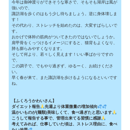
今年は御神渡りができそうな寒さで、そもそも湖岸は風が
強いので、
諏訪湖を歩くのはもう少し待ちましょう。逆に身体壊しま
す！
その代わり、ストレッチを始めたのは、大変すばらしいで
す。
おかげで体幹の筋肉がついてきたのではないでしょうか。
肩甲骨をくっつけるイメージにすると、猫背もよくなり、
肺も膨らみやすくなります。
そして何より、若々しく見えます！いい事ばかりですの
で、
この調子で、でもやり過ぎず、ゆるーく、お続けくださ
い。
早く春が来て、また諏訪湖を歩けるようになるといいです
ね。
【ふくろうかわいさん】
ダイエット報告
先週より体重微量の増加傾向
温かいものが(麺類)美味しくて、食べ過ぎたと思います
こうして報告する事で、管理出来てる習慣に感謝
考えてみれば、仕事していた頃は、ストレス理由に、食べ
たい放題