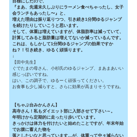
目標にしたので、
『まあ、先週末久しぶりにラーメン食べちゃったし、女子
会ランチもあったし〜』と、
増えた理由は振り返りつつ、引き続き1分間ゆるジャンプ
を続けたりしていこうと思います。
そして、体重は増えていますが、体脂肪率は減っていて、
計算してみると脂肪量は増えてないか減っているんです。
これは、もしかして1分間ゆるジャンプの効果ですか
ね？！引き続き、ゆるく頑張ります。
↓
【田中先生】
ぐでたまの母さん、小杉氏のゆるジャンプ、まあまあいい
感じっぽいですね。
はい、この調子で、ゆるーく頑張ってください。
お食事も少し減らすと、さらに効果が高まりそうですね。
【ちゃぶ台みかんさん】
高寺さん！私もダイエット部に入部させて下さい～。
年明けから定期的に走ったり歩いています。
きっかけは体力を付けたいと始めたことですが、年末年始
でお腹に蓄えた物を
落としたいなと思っています…が、体重って中々減らない