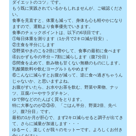
ダイエットのコツ」です。
もう既に実践されているかもしれませんが、ご確認くださ
い。
食事を見直すと、体重も減って、身体も心も軽やかになり
ますので、運動より食事優先でいきます。
食事のチェックポイントは、以下の6項目です。
①毎日体重を測ります（1か月で2キロ減が目安）、
②主食を半分にします
③野菜やきのこを2倍に増やして、食事の最初に食べます
④おかずも今の半分～7割に減らします（腹7分目）
⑤間食を止めて、飲み物も甘くない無糖のものにします。
乳酸菌飲料や飲むヨーグルトもやめます
⑥こんなに減らすとお腹が減って、逆に食べ過ぎちゃうん
じゃないか、と思いますよね。
お腹がすいたら、お水やお茶を飲む、野菜や果物、ナッ
ツ、豆腐バーやサラダチキン、
ゆで卵などのたんぱく質をとります。
特に大事なのが②③④、「ごはん半分、野菜2倍、先ベ
ジ、腹7分目」です。
最初の1か月が肝心で、まず2キロ減らせると調子が出てき
て、さらに減量が加速します・・・
ゆるーく、楽しくが我々のモットーです。よろしくお付き
合いください。