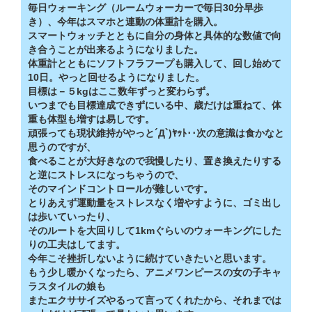
毎日ウォーキング（ルームウォーカーで毎日30分早歩
き）、今年はスマホと連動の体重計を購入。
スマートウォッチとともに自分の身体と具体的な数値で向
き合うことが出来るようになりました。
体重計とともにソフトフラフープも購入して、回し始めて
10日。やっと回せるようになりました。
目標は－５kgはここ数年ずっと変わらず。
いつまでも目標達成できずにいる中、歳だけは重ねて、体
重も体型も増すは易しです。
頑張っても現状維持がやっと´Д`)ﾔｯﾄ‥次の意識は食かなと
思うのですが、
食べることが大好きなので我慢したり、置き換えたりする
と逆にストレスになっちゃうので、
そのマインドコントロールが難しいです。
とりあえず運動量をストレスなく増やすように、ゴミ出し
は歩いていったり、
そのルートを大回りして1kmぐらいのウォーキングにした
りの工夫はしてます。
今年こそ挫折しないように続けていきたいと思います。
もう少し暖かくなったら、アニメワンピースの女の子キャ
ラスタイルの娘も
またエクササイズやるって言ってくれたから、それまでは