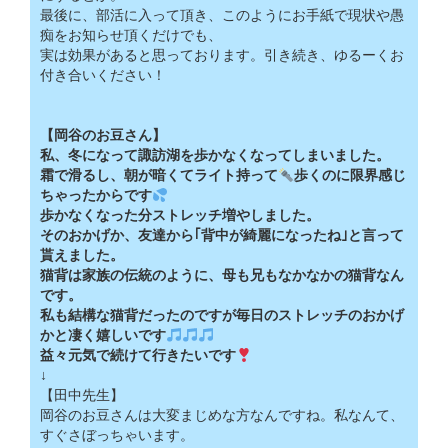
最後に、部活に入って頂き、このようにお手紙で現状や愚
痴をお知らせ頂くだけでも、
実は効果があると思っております。引き続き、ゆるーくお
付き合いください！
【岡谷のお豆さん】
私、冬になって諏訪湖を歩かなくなってしまいました。
霜で滑るし、朝が暗くてライト持って
歩くのに限界感じ
ちゃったからです
歩かなくなった分ストレッチ増やしました。
そのおかげか、友達から｢背中が綺麗になったね｣と言って
貰えました。
猫背は家族の伝統のように、母も兄もなかなかの猫背なん
です。
私も結構な猫背だったのですが毎日のストレッチのおかげ
かと凄く嬉しいです
益々元気で続けて行きたいです
↓
【田中先生】
岡谷のお豆さんは大変まじめな方なんですね。私なんて、
すぐさぼっちゃいます。