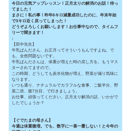
今日の元気アップレッスン！正月太りの解消のお話！待っ
てました！
まさに！私の事！昨年6キロ減量成功したのに、年末年始
で3キロ近く戻ってしまった！
どうぞよろしくお願いします！お仕事中なので、タイムフ
リーで聞きます！
↓
【田中先生】
牛乳ぱんださん、お正月ってそういうもんですよね。で
も、全然問題ないです。
牛乳ぱんださんは、体重が増えた時の戻し方を。もうマス
ターされてますので。
この時期、どうしても炭水化物が増え、野菜が減り気味に
なります。
いつも通り、ナチュラルでカラフルな食事、ご飯半分、野
菜二倍、腹7分目、で行きましょう。
お仕事、頑張ってください。正月太り解消の話、いかがで
したでしょうか？
【ぐでたまの母さん】
今週は体重微増。でも、数字に一喜一憂しない！と今年の