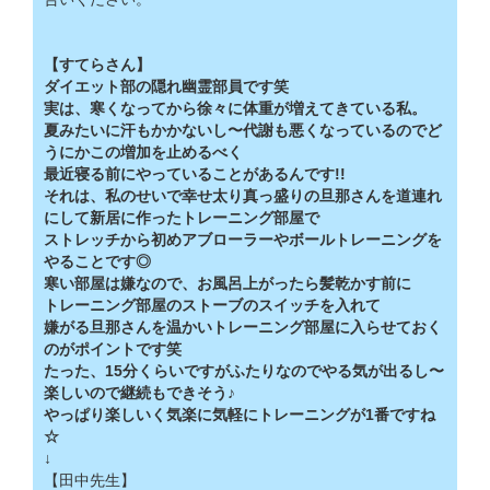
【すてらさん】
ダイエット部の隠れ幽霊部員です笑
実は、寒くなってから徐々に体重が増えてきている私。
夏みたいに汗もかかないし〜代謝も悪くなっているのでど
うにかこの増加を止めるべく
最近寝る前にやっていることがあるんです!!
それは、私のせいで幸せ太り真っ盛りの旦那さんを道連れ
にして新居に作ったトレーニング部屋で
ストレッチから初めアブローラーやボールトレーニングを
やることです◎
寒い部屋は嫌なので、お風呂上がったら髪乾かす前に
トレーニング部屋のストーブのスイッチを入れて
嫌がる旦那さんを温かいトレーニング部屋に入らせておく
のがポイントです笑
たった、15分くらいですがふたりなのでやる気が出るし〜
楽しいので継続もできそう♪
やっぱり楽しいく気楽に気軽にトレーニングが1番ですね
☆
↓
【田中先生】