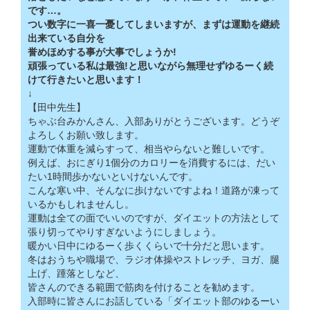
です…。
つい数字に一喜一憂してしまいますが、まずは運動を継続
出来ている自分を
誉めほめする事が大事でしょうか!
頑張っている私は最強!と思いながら無理せずゆるーく続
けて行きたいと思います！
↓
【田中先生】
ちゃぶ台みかんさん、入部ありがとうございます。どうぞ
よろしくお願い致します。
運動で体重を減らすって、相当やらないと難しいです。
例えば、おにぎり1個分のカロリーを消費するには、だい
たい1時間歩かないといけないんです。
こんな寒い中、そんなに歩けないですよね！道路が凍って
いるかもしれませんし。
運動は全ての面でいいのですが、ダイエットの方法として
張り切ってやりすぎないようにしましょう。
暖かい日中にゆるーく歩くくらいで十分だと思います。
冬はおうちや職場で、ラジオ体操やストレッチ、ヨガ、腿
上げ、踵落としなど、
皆さんのできる範囲で筋肉を付けることを勧めます。
入部時に皆さんにお話している「ダイエット部のゆるーい