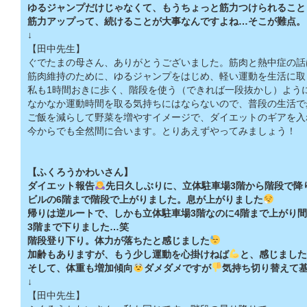
ゆるジャンプだけじゃなくて、もうちょっと筋力つけられること
筋力アップって、続けることが大事なんですよね…そこが難点。
↓
【田中先生】
ぐでたまの母さん、ありがとうございました。筋肉と熱中症の話
筋肉維持のために、ゆるジャンプをはじめ、軽い運動を生活に取
私も1時間おきに歩く、階段を使う（できれば一段抜かし）よう
なかなか運動時間を取る気持ちにはならないので、普段の生活で
ご飯を減らして野菜を増やすイメージで、ダイエットのギアを入
今からでも全然間に合います。とりあえずやってみましょう！
【ふくろうかわいさん】
ダイエット報告
先日久しぶりに、立体駐車場3階から階段で降
ビルの6階まで階段で上がりました。息が上がりました
帰りは逆ルートで、しかも立体駐車場3階なのに4階まで上がり
3階まで下りました…笑
階段登り下り。体力が落ちたと感じました
加齢もありますが、もう少し運動を心掛けねば
と、感じました
そして、体重も増加傾向
ダメダメですが
気持ち切り替えて
↓
【田中先生】