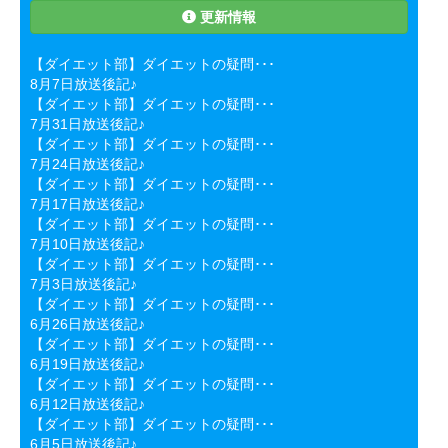
更新情報
【ダイエット部】ダイエットの疑問･･･
8月7日放送後記♪
【ダイエット部】ダイエットの疑問･･･
7月31日放送後記♪
【ダイエット部】ダイエットの疑問･･･
7月24日放送後記♪
【ダイエット部】ダイエットの疑問･･･
7月17日放送後記♪
【ダイエット部】ダイエットの疑問･･･
7月10日放送後記♪
【ダイエット部】ダイエットの疑問･･･
7月3日放送後記♪
【ダイエット部】ダイエットの疑問･･･
6月26日放送後記♪
【ダイエット部】ダイエットの疑問･･･
6月19日放送後記♪
【ダイエット部】ダイエットの疑問･･･
6月12日放送後記♪
【ダイエット部】ダイエットの疑問･･･
6月5日放送後記♪