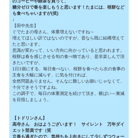
のコーヒーや緑茶を買って、
糖分ゼロで春を楽しもうと思います！たまには、桜餅など
も食べちゃいますが(笑)
↓
【田中先生】
ぐでたまの母さん、体重増えないですね～
増えてほしい訳ではないのですが、昔なら既に結構増えて
たと思います。
意識が変わって、いい方向に向かっていると思われます。
桜餅は春を感じさせる旬の食べ物であり、是非楽しんで頂
きたいですが、
1日1個にする、毎日食べない、桜餅を食べたら次の食事の
主食を大幅に減らす、に気を付ければ、
全然問題ありません。そんなに難しいお願いじゃなくて、
十分できそうですよね。
この調子で、毎日の体重測定を続けて頂き、横ばい～漸減
を目指しましょう。
【トドリンさん】
高寺さん おはようございます！ サイレント 万年ダイ
エット部員です（笑
立春も過ぎたので、気持ちを上向きにして少しずつウォー