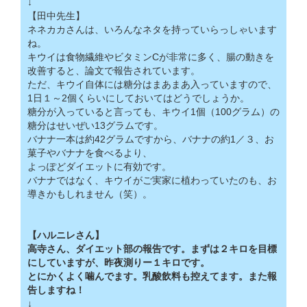
↓
【田中先生】
ネネカカさんは、いろんなネタを持っていらっしゃいます
ね。
キウイは食物繊維やビタミンCが非常に多く、腸の動きを
改善すると、論文で報告されています。
ただ、キウイ自体には糖分はまあまあ入っていますので、
1日１～2個くらいにしておいてはどうでしょうか。
糖分が入っていると言っても、キウイ1個（100グラム）の
糖分はせいぜい13グラムです。
バナナ一本は約42グラムですから、バナナの約1／３、お
菓子やバナナを食べるより、
よっぽどダイエットに有効です。
バナナではなく、キウイがご実家に植わっていたのも、お
導きかもしれません（笑）。
【ハルニレさん】
高寺さん、ダイエット部の報告です。まずは２キロを目標
にしていますが、昨夜測りー１キロです。
とにかくよく噛んでます。乳酸飲料も控えてます。また報
告しますね！
↓