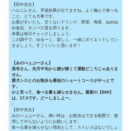
【田中先生】
ハルニレさん、早速効果が出てますね。よく噛んで食べる
こと、とても大事です。
お腹がすいたら、甘くないドリンク、野菜、海藻、ぬめぬ
め食品、タンパク質を摂ります。
体重は毎日チェックしましょう。
この調子で、ゆるーく、楽しく、一緒にダイエットしてい
きましょう。すごくいいと思います！
【みのべぇぷーさん】
高寺さん、先月中旬から腰が痛くて運動どころじゃありま
せん。
愛犬シロとのお散歩も最短のショートコースがやっとで
す。
かと言って、食べる量も減らせません。最新の【BMI】
は、27.3です。どーしましよー。
↓
【田中先生】
みのべぇぷーさん、痛い時は、お散歩はできる範囲で、無
理してやらないようにお願いします。
食べる量を減らせない理由として、ストレスはないでしょ