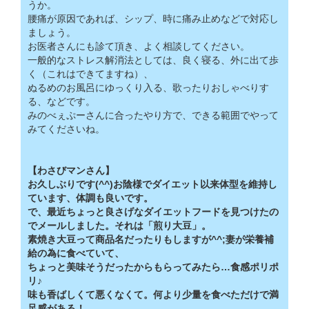
うか。
腰痛が原因であれば、シップ、時に痛み止めなどで対応し
ましょう。
お医者さんにも診て頂き、よく相談してください。
一般的なストレス解消法としては、良く寝る、外に出て歩
く（これはできてますね）、
ぬるめのお風呂にゆっくり入る、歌ったりおしゃべりす
る、などです。
みのべぇぷーさんに合ったやり方で、できる範囲でやって
みてくださいね。
【わさびマンさん】
お久しぶりです(^^)お陰様でダイエット以来体型を維持し
ています、体調も良いです。
で、最近ちょっと良さげなダイエットフードを見つけたの
でメールしました。それは「煎り大豆」。
素焼き大豆って商品名だったりもしますが^^;妻が栄養補
給の為に食べていて、
ちょっと美味そうだったからもらってみたら…食感ポリポ
リ♪
味も香ばしくて悪くなくて。何より少量を食べただけで満
足感がある！