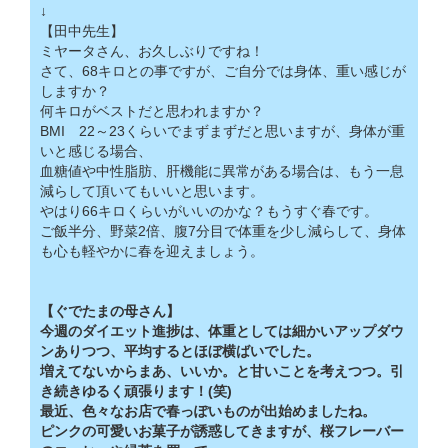
↓
【田中先生】
ミヤータさん、お久しぶりですね！
さて、68キロとの事ですが、ご自分では身体、重い感じが
しますか？
何キロがベストだと思われますか？
BMI 22～23くらいでまずまずだと思いますが、身体が重
いと感じる場合、
血糖値や中性脂肪、肝機能に異常がある場合は、もう一息
減らして頂いてもいいと思います。
やはり66キロくらいがいいのかな？もうすぐ春です。
ご飯半分、野菜2倍、腹7分目で体重を少し減らして、身体
も心も軽やかに春を迎えましょう。
【ぐでたまの母さん】
今週のダイエット進捗は、体重としては細かいアップダウ
ンありつつ、平均するとほぼ横ばいでした。
増えてないからまあ、いいか。と甘いことを考えつつ。引
き続きゆるく頑張ります！(笑)
最近、色々なお店で春っぽいものが出始めましたね。
ピンクの可愛いお菓子が誘惑してきますが、桜フレーバー