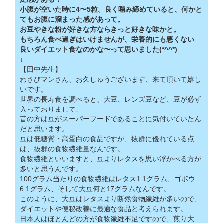
小腹が空いた時に4〜5粒。良く噛み締めていると、何かと
てもお腹に溜まった感があって。
お豆やきな粉が好きな方ならきっと好きな味かと。
もちろん食べ過ぎはいけませんが、栄養的にも悪くない
良いダイエット食なのかな〜って思いました(*^^*)
↓
【田中先生】
わさびマンさん、お久しゅうございます、来て頂いて嬉し
いです。
世界の長寿食を調べると、大豆、レンズ豆など、豆が必ず
入っておりまして、
昔の方は豆がスーパーフードであることに気付いていたん
だと思います。
豆は低糖質・高蛋白の食品ですが、抜群に優れている点
は、抜群の食物繊維量なんです。
食物繊維といいますと、豆よりレタスを思い浮かべる方が
多いと思うんです。
100グラム当たりの食物繊維はレタス1.1グラム、ゴボウ
6.1グラム、そして大豆何と17グラムなんです。
このように、大豆はレタスより断然食物繊維が多いので、
ダイエットや便秘改善に最適な食品と考えられます。
日本人はほとんどの方が食物繊維不足ですので、煎り大