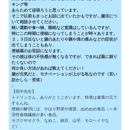
キング等
あらためて頑張ろうと思っています。
そこで以前もきっとお話に出ていたかもですが…腸活につ
いて相談させてください。
軽い運動や食べ物、睡眠など意識はしているんですが、
特にこの時期に便秘になってしまうことが時々あります。
２，３日出ないと腸のあたりや腕や肩の痛みなどの症状が
出てしまうこともあり、
便秘薬のお世話になります。
その後は体の不快感が無くなるですが、できれば薬に頼り
たくないので
何か良い方法があれば教えてください！
腸が元気だと、モチベーションが上がる私なのです（言い
訳かしら・苦笑）
↓
【田中先生】
トドリンさん、ありがとうございます。快便は健康の元で
すもんね。
便秘の解消には、やはり野菜や海藻、ぬめぬめ食品（＝水
溶性食物繊維が多い食品、
モズクやオクラ、なめこ、納豆、山芋、モロヘイヤな
ど）、