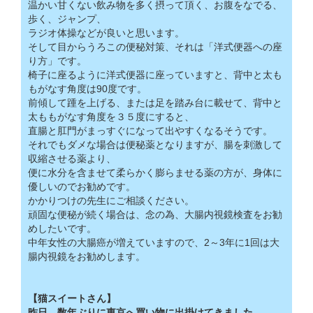
温かい甘くない飲み物を多く摂って頂く、お腹をなでる、
歩く、ジャンプ、
ラジオ体操などが良いと思います。
そして目からうろこの便秘対策、それは「洋式便器への座
り方」です。
椅子に座るように洋式便器に座っていますと、背中と太も
もがなす角度は90度です。
前傾して踵を上げる、または足を踏み台に載せて、背中と
太ももがなす角度を３５度にすると、
直腸と肛門がまっすぐになって出やすくなるそうです。
それでもダメな場合は便秘薬となりますが、腸を刺激して
収縮させる薬より、
便に水分を含ませて柔らかく膨らませる薬の方が、身体に
優しいのでお勧めです。
かかりつけの先生にご相談ください。
頑固な便秘が続く場合は、念の為、大腸内視鏡検査をお勧
めしたいです。
中年女性の大腸癌が増えていますので、2～3年に1回は大
腸内視鏡をお勧めします。
【猫スイートさん】
昨日、数年ぶりに東京へ買い物に出掛けてきました。