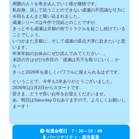
周囲の人々を巻き込んでいく様が痛快です。
私自身、決して抗うことのできない成瀬の不思議な引力に
今回もまんまと吸い込まれました。
成瀬シリーズは今作で完結とのことですが、
きっと今も成瀬は京都の街でミラクルを起こし続けている
ことでしょう。
いつかまた京都に、そして成瀬の原点大津に赴きたいと思
います。
年末年始のお休みにぜひ読んでみてください…、
未読の方はぜひ1作目の「成瀬は天下を取りにいく」か
ら！
きっと2026年を楽しくパワフルに迎えられるはずです。
ということで、今年も1年ありがとうございました。
2026年は1月2日からスタートです。
皆さま、どうぞ良いお年をお迎えくださいませ。
あ、明日はSaturday Dもありますので、よろしくお願いし
まーす！
毎週金曜日 7：30～10：49
パーソナリティ：
高寺直美