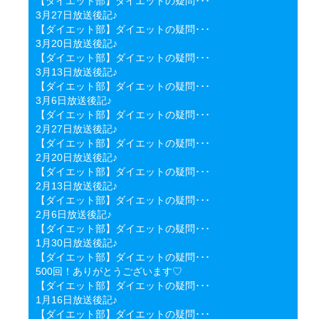
【ダイエット部】ダイエットの疑問･･･
3月27日放送後記♪
【ダイエット部】ダイエットの疑問･･･
3月20日放送後記♪
【ダイエット部】ダイエットの疑問･･･
3月13日放送後記♪
【ダイエット部】ダイエットの疑問･･･
3月6日放送後記♪
【ダイエット部】ダイエットの疑問･･･
2月27日放送後記♪
【ダイエット部】ダイエットの疑問･･･
2月20日放送後記♪
【ダイエット部】ダイエットの疑問･･･
2月13日放送後記♪
【ダイエット部】ダイエットの疑問･･･
2月6日放送後記♪
【ダイエット部】ダイエットの疑問･･･
1月30日放送後記♪
【ダイエット部】ダイエットの疑問･･･
500回！ありがとうございます♡
【ダイエット部】ダイエットの疑問･･･
1月16日放送後記♪
【ダイエット部】ダイエットの疑問･･･