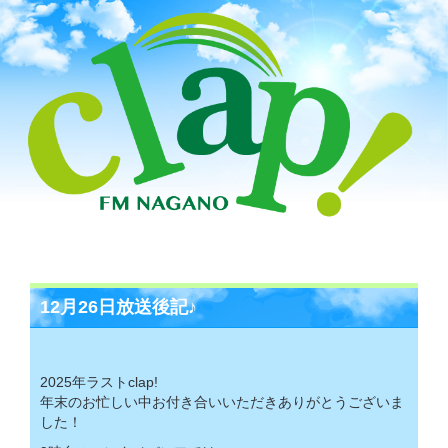
12月26日放送後記♪
2025年ラストclap!
年末のお忙しい中お付き合いいただきありがとうございま
した！