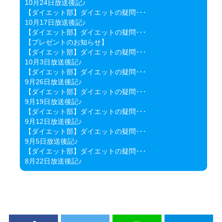
10月24日放送後記♪
【ダイエット部】ダイエットの疑問･･･
10月17日放送後記♪
【ダイエット部】ダイエットの疑問･･･
【プレゼントのお知らせ】
【ダイエット部】ダイエットの疑問･･･
10月3日放送後記♪
【ダイエット部】ダイエットの疑問･･･
9月26日放送後記♪
【ダイエット部】ダイエットの疑問･･･
9月19日放送後記♪
【ダイエット部】ダイエットの疑問･･･
9月12日放送後記♪
【ダイエット部】ダイエットの疑問･･･
9月5日放送後記♪
【ダイエット部】ダイエットの疑問･･･
8月22日放送後記♪