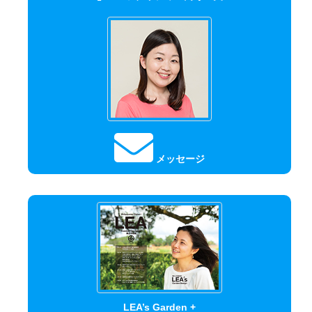
メッセージ
LEA’s Garden +