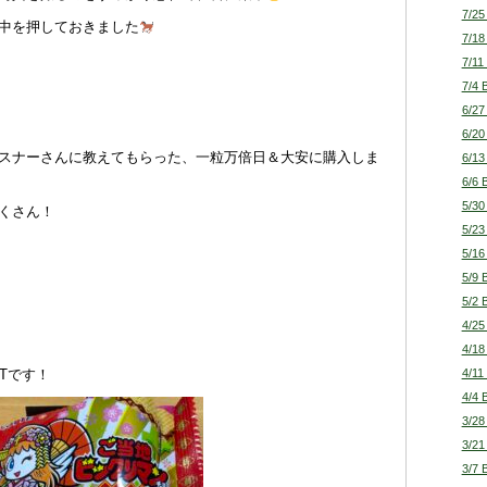
7/25
中を押しておきました
7/18
7/11
7/4 
6/27
6/20
スナーさんに教えてもらった、一粒万倍日＆大安に購入しま
6/13
6/6 
5/30
くさん！
5/23
5/16
5/9 
5/2 
4/25
4/18
4/11
Tです！
4/4 
3/28
3/21
3/7 