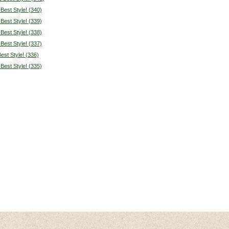
 Best Style! (340)
 Best Style! (339)
 Best Style! (338)
 Best Style! (337)
Best Style! (336)
 Best Style! (335)