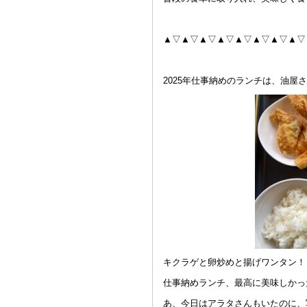
▲▽▲▽▲▽▲▽▲▽▲▽▲▽▲
2025年仕事納めのランチは、油屋
キクラゲと卵炒めと揚げワンタン！
仕事納めランチ、最高に美味しかっ
あ、今日はアラタさんもいたのに、