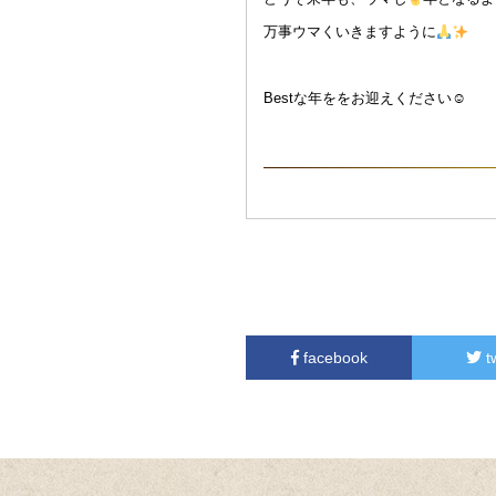
万事ウマくいきますように
Bestな年ををお迎えください☺︎
facebook
t