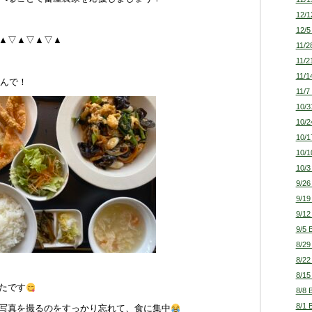
12/1
12/5
▽▲▽▲▽▲▽▲
11/2
11/2
11/1
さんで！
11/7
10/3
10/2
10/1
10/1
10/3
9/26
9/19
9/12
9/5 
8/29
8/22
8/15
たです
8/8 
8/1 
写真を撮るのをすっかり忘れて、食に集中