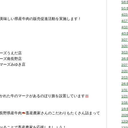
5/8 
5/1 
4/23
にて、美味しい県産牛肉の販売促進活動を実施します！
4/17
4/10
4/3 
3/27
3/20
3/13
ーズうえだ店
3/6 
ーズ南長野店
マーズみゆき店
2/27
2/20
2/13
2/6 
1/31
かれた牛のマークがあるのぼり旗を設置しています
1/23
1/16
1/9 
長野県産牛肉
畜産農家さんのこだわりもたくさん詰まって
2026
12/2
べることで畜産農家を応援しましょう！
12/1