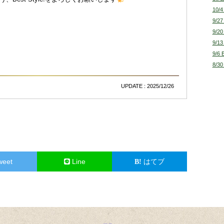
10/4
9/27
9/20
9/13
9/6 
8/30
UPDATE : 2025/12/26
weet
Line
はてブ