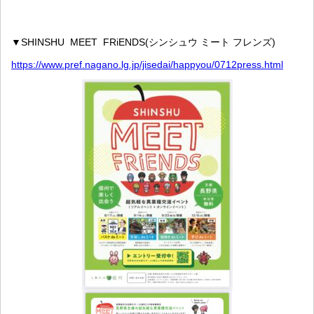
▼SHINSHU MEET FRiENDS(シンシュウ ミート フレンズ)
https://www.pref.nagano.lg.jp/jisedai/happyou/0712press.html