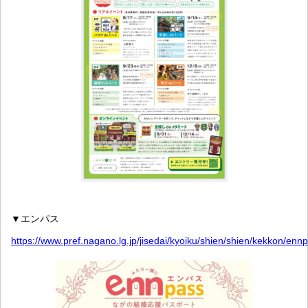
▼エンパス
https://www.pref.nagano.lg.jp/jisedai/kyoiku/shien/shien/kekkon/enn