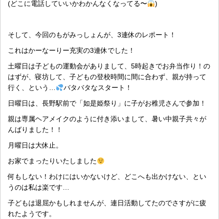
(どこに電話していいかわかんなくなってる〜
)
そして、今回のもがみっしょんが、3連休のレポート！
これはかーなーりー充実の3連休でした！
土曜日は子どもの運動会がありまして、5時起きでお弁当作り！の
はずが、寝坊して、子どもの登校時間に間に合わず、親が持って
行く、という…
バタバタなスタート！
日曜日は、長野駅前で「如是姫祭り」に子がお稚児さんで参加！
親は専属ヘアメイクのように付き添いまして、暑い中親子共々が
んばりました！！
月曜日は大休止。
お家でまったりいたしました
何もしない！わけにはいかないけど、どこへも出かけない、とい
うのは私は楽です…
子どもは退屈かもしれませんが、連日活動してたのでさすがに疲
れたようです。