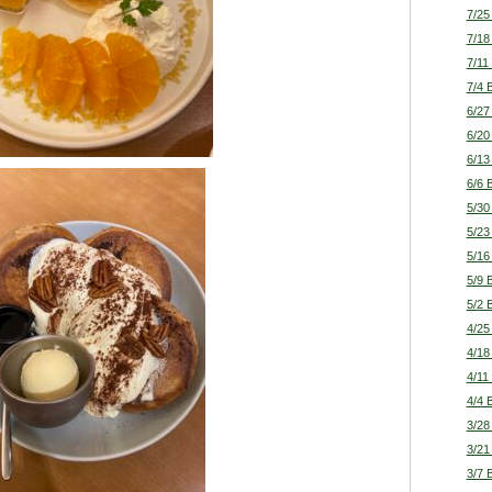
7/25
7/18
7/11
7/4 
6/27
6/20
6/13
6/6 
5/30
5/23
5/16
5/9 
5/2 
4/25
4/18
4/11
4/4 
3/28
3/21
3/7 