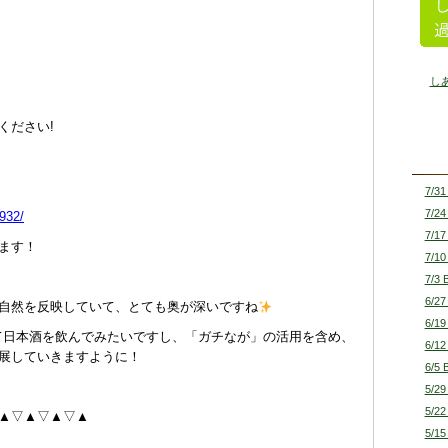
し
ください!
7/31
7/24
3932/
7/17
ます！
7/10
7/3 
6/27
自然を反映していて、とても奥が深いですね
6/19
して日本酒を飲んでみたいですし、「ガチなが」の活用を含め、
6/12
展していきますように！
6/5 
5/29
5/22
▽▲▽▲▽▲▽▲
5/15