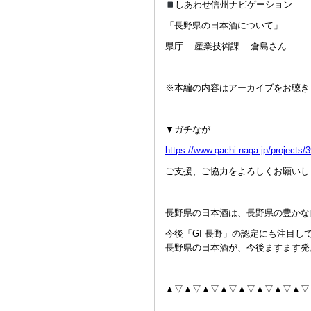
しあわせ信州ナビゲーション
「長野県の日本酒について」
県庁 産業技術課 倉島さん
※本編の内容はアーカイブをお聴き
▼ガチなが
https://www.gachi-naga.jp/projects/
ご支援、ご協力をよろしくお願いし
長野県の日本酒は、長野県の豊かな
今後「GI 長野」の認定にも注目
長野県の日本酒が、今後ますます発
▲▽▲▽▲▽▲▽▲▽▲▽▲▽▲