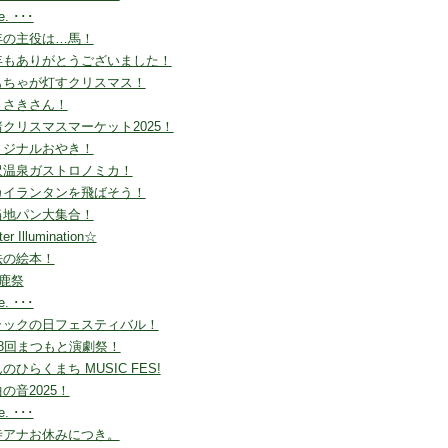
le. ･･･
年の主役は…馬！
年もありがとうございました！
もちゃが灯すクリスマス！
まさきさん！
クリスマスマーケット2025！
リジナルおやき！
沢温泉ガストロノミカ！
カイランタンを飛ばそう！
当地パン大集合！
ter Illumination☆
法の絵本！
!鹿祭
le. ･･･
ラックの日フェスティバル！
28回まつもと演劇祭！
のひらくまち MUSIC FES!
の音2025！
le. ･･･
寺アナお休みにつき。