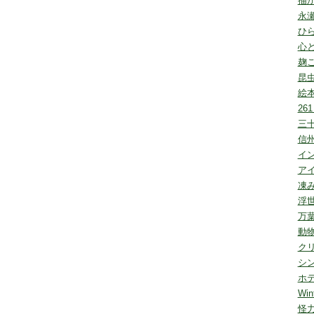
描
永
ひ
心
麹
昆
絵
26
三
信
イ
ア
凍み
浮
万
動
ク
シン
ホ
Win
怪