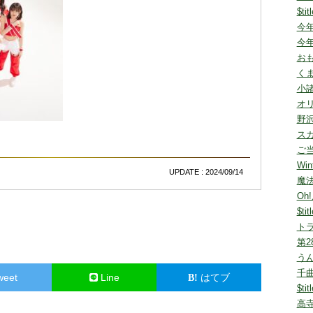
$tit
今
今
お
く
小諸
オ
野
ス
ご
Win
UPDATE : 2024/09/14
魔
Oh
$tit
ト
第
うん
千曲
weet
Line
はてブ
$tit
高