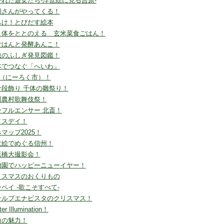
かれた遊女たち-浮世絵に見る吉原-
瀬さんがやってくる！
らけ！とびだす絵本
と体をととのえる 玄米菜食ごはん！
ごはんと発酵あんこ！
虫のふしぎ発見図鑑！
本でつなぐ「へいわ」
1（にーろく市）！
十段飾り 千体の雛祭り！
州農村歌舞伎祭！
ンフルエンサー 北斎！
イスデイ！
マップ2025！
世絵でめぐる信州！
葉橋大撮影会！
物園でハッピーニューイヤー！
リスマスのおくりもの
ペイ -歌こそすべて-
テルブエナビスタのクリスマス！
ter Illumination！
力の魅力！