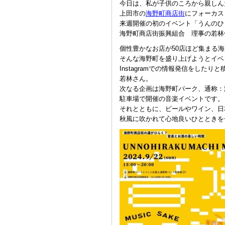
今日は、私が子供のころから親しん
上田市の
海野町商店街
にフォーカス
来週開催の初のイベント「うんのひ
海野町商店街振興組合 理事の若林
個性豊かなお店が50店ほど集まる
そんな海野町を盛り上げようとイベ
Instagramでの情報発信をしたり
若林さん。
次なる企画は海野町パーク、通称：
駐車場で開催の音楽イベントです。
それとともに、ビールやワイン、日
秋風に吹かれて心地良いひとときを