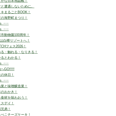
りがな日本地図帳！
マと遭遇しないために。
ヌキまるごとBOOK！
夏の海野町まつり！
le. ･･･
le. ･･･
市動物園100周年！
Wは白樺リゾートへ！
TCHフェス2026！
める・触れる・なりきる！
かるとわかる！
le. ･･･
へGO!!!!!
性の休日！
le. ･･･
糸業と味噌醸造業！
本のおかき！
み食材を味わおう！
イスデイ！
浦兄弟！
らぺこチーズケーキ！