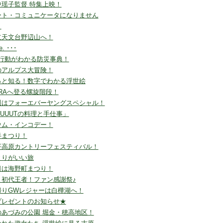
中瑶子監督 特集上映！
ート・コミュニケータになりません
？
立天文台野辺山へ！
le. ･･･
G行動がわかる防災事典！
のアルプス大冒険！
っと知る！数字でわかる浮世絵
ORAへ登る螺旋階段！
週はフォーエバーヤングスペシャル！
UUUTの料理と手仕事」
ウム・インコデー！
半まつり！
平高原カントリーフェスティバル！
とりがいい旅
日は海野町まつり！
！初代王者！ファン感謝祭♪
帰りGWレジャーは白樺湖へ！
プレゼントのお知らせ★
のあづみの公園 堀金・穂高地区！