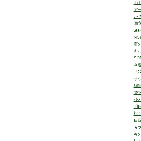
山
ア
か
国
$tit
N
夏
も
S
今
「G
オ
綿
菅
ひ
明
祝
日
★
春