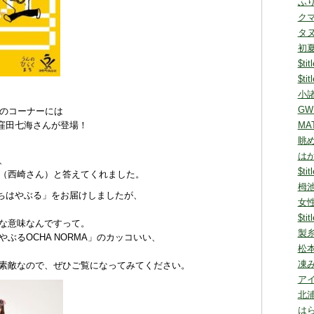
ふ
ク
タ
初
$tit
$tit
小諸
G
rs」のコーナーには
MA
窪田七海さんが登場！
眺
は
、
$tit
（西崎さん）と答えてくれました。
栂池
ら「ちはやぶる」をお届けしましたが、
女
$tit
な意味なんですって。
製
ぶるOCHA NORMA」のカッコいい、
松
凍
素敵なので、ぜひご覧になってみてください。
ア
北
は