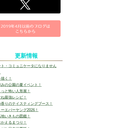
更新情報
ート・コミュニケータになりません
？
を描く！
づみの公園の夏イベント！
ょっと怖い人形展！
むね最強レシピ！
の香りのテイスティングブース！
ーエバーヤング2026！
高地いきもの図鑑！
本かえるまつり！