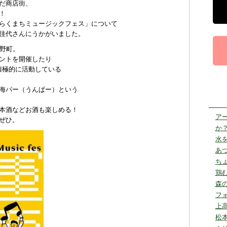
だ商店街、
！
らくまちミュージックフェス」について
佳代さんにうかがいました。
海野町。
ントを開催したり
と積極的に活動している
海パー（うんぱー）という
本酒などお酒も楽しめる！
ア
ぜひ。
か
水
あ
ち
鶏
森
フォ
上
松